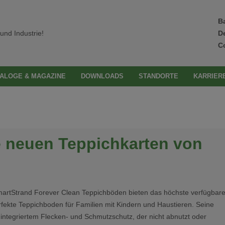
B
und Industrie!
D
C
ALOGE & MAGAZINE
DOWNLOADS
STANDORTE
KARRIER
e neuen Teppichkarten von
martStrand Forever Clean Teppichböden bieten das höchste verfügbar
rfekte Teppichboden für Familien mit Kindern und Haustieren. Seine
integriertem Flecken- und Schmutzschutz, der nicht abnutzt oder